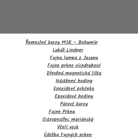
Řemeslné kurzy MSK – Bohumín
Lukáš Lindner
Fajna lampa z Jasanu
Fajne prkno vícedruhové
Dřevěná magnetická lišta
Nástěnné hodiny
Epoxidové prkénko
Epoxidové hodiny
Párové kurzy
Fajne Prkna
Ostropestřec mariánský
Včelí vosk
Údržba Fajných prken