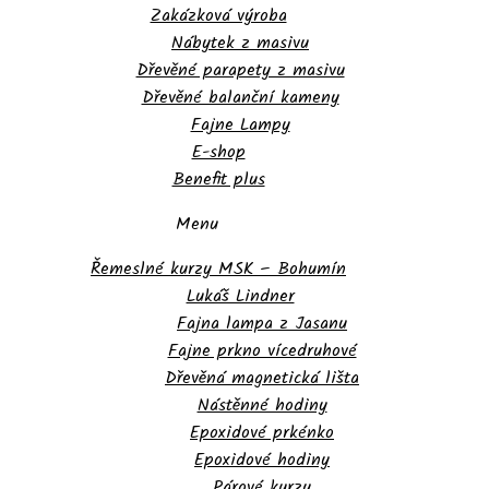
Zakázková výroba
Nábytek z masivu
Dřevěné parapety z masivu
Dřevěné balanční kameny
Fajne Lampy
E-shop
Benefit plus
Menu
Řemeslné kurzy MSK – Bohumín
Lukáš Lindner
Fajna lampa z Jasanu
Fajne prkno vícedruhové
Dřevěná magnetická lišta
Nástěnné hodiny
Epoxidové prkénko
Epoxidové hodiny
Párové kurzy