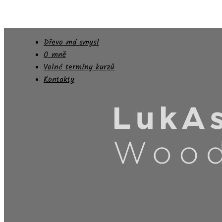
Dřevo má smysl
O mně
Volné termíny kurzů
Kontakty