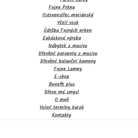
Fajne Prkna
Ostropestřec mariánský
Včelí vosk
Údržba Fajných prken
Zakázková výroba
Nábytek z masivu
Dřevěné parapety z masivu
Dřevěné balanční kameny
Fajne Lampy
E-shop
Benefit plus
Dřevo má smysl
O mně
Volné termíny kurzů
Kontakty