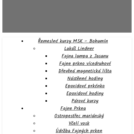
Řemeslné kurzy MSK – Bohumín
Lukáš Lindner
Fajna lampa z Jasanu
Fajne prkno vícedruhové
Dřevěná magnetická lišta
Nástěnné hodiny
Epoxidové prkénko
Epoxidové hodiny
Párové kurzy
Fajne Prkna
Ostropestřec mariánský
Včelí vosk
Údržba Fajných prken