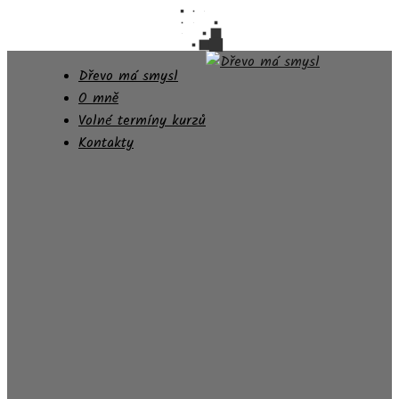
Dřevo má smysl
O mně
Volné termíny kurzů
Kontakty