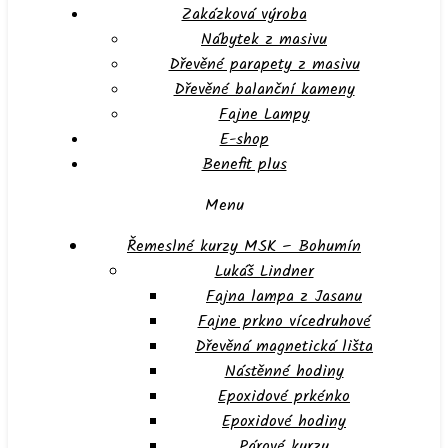
Zakázková výroba
Nábytek z masivu
Dřevěné parapety z masivu
Dřevěné balanční kameny
Fajne Lampy
E-shop
Benefit plus
Menu
Řemeslné kurzy MSK – Bohumín
Lukáš Lindner
Fajna lampa z Jasanu
Fajne prkno vícedruhové
Dřevěná magnetická lišta
Nástěnné hodiny
Epoxidové prkénko
Epoxidové hodiny
Párové kurzy