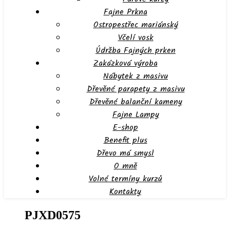
Fajne Prkna
Ostropestřec mariánský
Včelí vosk
Údržba Fajných prken
Zakázková výroba
Nábytek z masivu
Dřevěné parapety z masivu
Dřevěné balanční kameny
Fajne Lampy
E-shop
Benefit plus
Dřevo má smysl
O mně
Volné termíny kurzů
Kontakty
PJXD0575