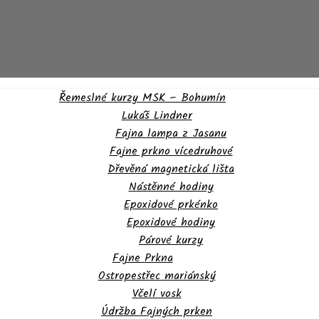
Řemeslné kurzy MSK – Bohumín
Lukáš Lindner
Fajna lampa z Jasanu
Fajne prkno vícedruhové
Dřevěná magnetická lišta
Nástěnné hodiny
Epoxidové prkénko
Epoxidové hodiny
Párové kurzy
Fajne Prkna
Ostropestřec mariánský
Včelí vosk
Údržba Fajných prken