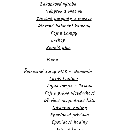
Zakázková výroba
Nábytek z masivu
Dřevěné parapety z masivu
Dřevěné balanční kameny
Fajne Lampy
E-shop
Benefit plus
Menu
Řemeslné kurzy MSK – Bohumín
Lukáš Lindner
Fajna lampa z Jasanu
Fajne prkno vícedruhové
Dřevěná magnetická lišta
Nástěnné hodiny
Epoxidové prkénko
Epoxidové hodiny
Párové kurzy