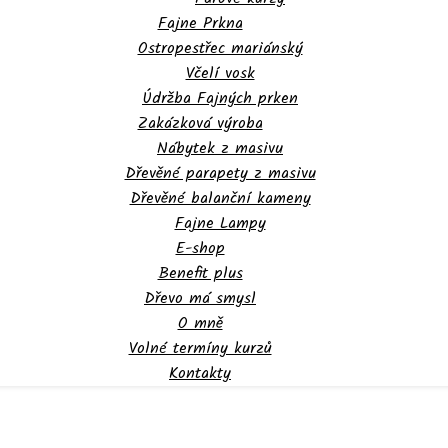
Fajne Prkna
Ostropestřec mariánský
Včelí vosk
Údržba Fajných prken
Zakázková výroba
Nábytek z masivu
Dřevěné parapety z masivu
Dřevěné balanční kameny
Fajne Lampy
E-shop
Benefit plus
Dřevo má smysl
O mně
Volné termíny kurzů
Kontakty