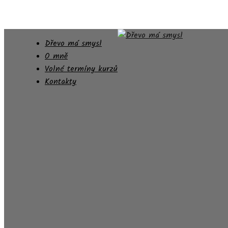
Dřevo má smysl
O mně
Volné termíny kurzů
Kontakty