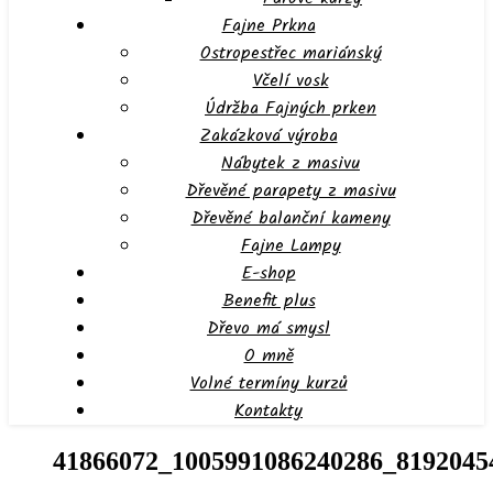
Fajne Prkna
Ostropestřec mariánský
Včelí vosk
Údržba Fajných prken
Zakázková výroba
Nábytek z masivu
Dřevěné parapety z masivu
Dřevěné balanční kameny
Fajne Lampy
E-shop
Benefit plus
Dřevo má smysl
O mně
Volné termíny kurzů
Kontakty
41866072_1005991086240286_8192045