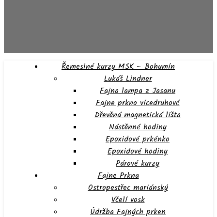
Řemeslné kurzy MSK – Bohumín
Lukáš Lindner
Fajna lampa z Jasanu
Fajne prkno vícedruhové
Dřevěná magnetická lišta
Nástěnné hodiny
Epoxidové prkénko
Epoxidové hodiny
Párové kurzy
Fajne Prkna
Ostropestřec mariánský
Včelí vosk
Údržba Fajných prken