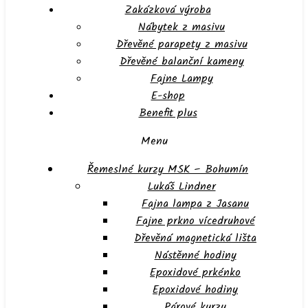
Zakázková výroba
Nábytek z masivu
Dřevěné parapety z masivu
Dřevěné balanční kameny
Fajne Lampy
E-shop
Benefit plus
Menu
Řemeslné kurzy MSK – Bohumín
Lukáš Lindner
Fajna lampa z Jasanu
Fajne prkno vícedruhové
Dřevěná magnetická lišta
Nástěnné hodiny
Epoxidové prkénko
Epoxidové hodiny
Párové kurzy