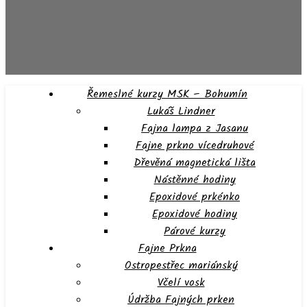
Řemeslné kurzy MSK – Bohumín
Lukáš Lindner
Fajna lampa z Jasanu
Fajne prkno vícedruhové
Dřevěná magnetická lišta
Nástěnné hodiny
Epoxidové prkénko
Epoxidové hodiny
Párové kurzy
Fajne Prkna
Ostropestřec mariánský
Včelí vosk
Údržba Fajných prken