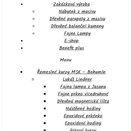
Zakázková výroba
Nábytek z masivu
Dřevěné parapety z masivu
Dřevěné balanční kameny
Fajne Lampy
E-shop
Benefit plus
Menu
Řemeslné kurzy MSK – Bohumín
Lukáš Lindner
Fajna lampa z Jasanu
Fajne prkno vícedruhové
Dřevěná magnetická lišta
Nástěnné hodiny
Epoxidové prkénko
Epoxidové hodiny
Párové kurzy