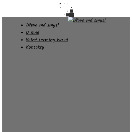
Dřevo má smysl
O mně
Volné termíny kurzů
Kontakty