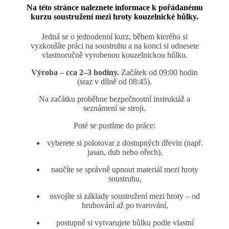
Na této stránce naleznete informace k pořádanému
kurzu soustružení mezi hroty kouzelnické hůlky.
Jedná se o jednodenní kurz, během kterého si
vyzkoušíte práci na soustruhu a na konci si odnesete
vlastnoručně vyrobenou kouzelnickou hůlku.
Výroba – cca 2–3 hodiny.
Začátek od 09:00 hodin
(sraz v dílně od 08:45).
Na začátku proběhne bezpečnostní instruktáž a
seznámení se stroji.
Poté se pustíme do práce:
vyberete si polotovar z dostupných dřevin (např.
jasan, dub nebo ořech),
naučíte se správně upnout materiál mezi hroty
soustruhu,
osvojíte si základy soustružení mezi hroty – od
hrubování až po tvarování,
postupně si vytvarujete hůlku podle vlastní