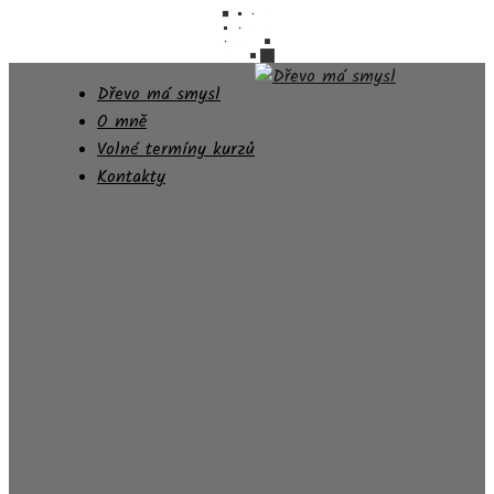
Dřevo má smysl
O mně
Volné termíny kurzů
Kontakty