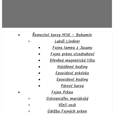
Řemeslné kurzy MSK – Bohumín
Lukáš Lindner
Fajna lampa z Jasanu
Fajne prkno vícedruhové
Dřevěná magnetická lišta
Nástěnné hodiny
Epoxidové prkénko
Epoxidové hodiny
Párové kurzy
Fajne Prkna
Ostropestřec mariánský
Včelí vosk
Údržba Fajných prken