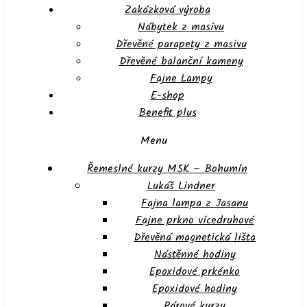
Zakázková výroba
Nábytek z masivu
Dřevěné parapety z masivu
Dřevěné balanční kameny
Fajne Lampy
E-shop
Benefit plus
Menu
Řemeslné kurzy MSK – Bohumín
Lukáš Lindner
Fajna lampa z Jasanu
Fajne prkno vícedruhové
Dřevěná magnetická lišta
Nástěnné hodiny
Epoxidové prkénko
Epoxidové hodiny
Párové kurzy