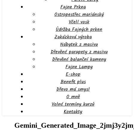
Fajne Prkna
Ostropestřec mariánský
Včelí vosk
Údržba Fajných prken
Zakázková výroba
Nábytek z masivu
Dřevěné parapety z masivu
Dřevěné balanční kameny
Fajne Lampy
E-shop
Benefit plus
Dřevo má smysl
O mně
Volné termíny kurzů
Kontakty
Gemini_Generated_Image_2jmj3y2jm