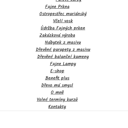
Fajne Prkna
Ostropestřec mariánský
Včelí vosk
Údržba Fajných prken
Zakázková výroba
Nábytek z masivu
Dřevěné parapety z masivu
Dřevěné balanční kameny
Fajne Lampy
E-shop
Benefit plus
Dřevo má smysl
O mně
Volné termíny kurzů
Kontakty