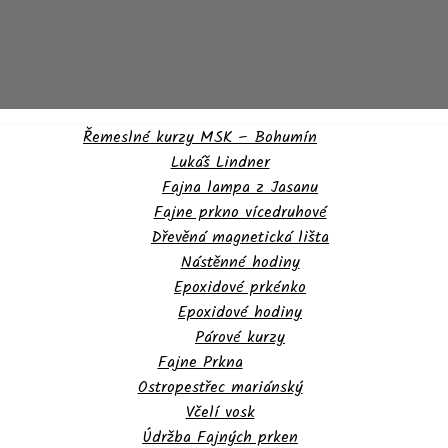
Řemeslné kurzy MSK – Bohumín
Lukáš Lindner
Fajna lampa z Jasanu
Fajne prkno vícedruhové
Dřevěná magnetická lišta
Nástěnné hodiny
Epoxidové prkénko
Epoxidové hodiny
Párové kurzy
Fajne Prkna
Ostropestřec mariánský
Včelí vosk
Údržba Fajných prken