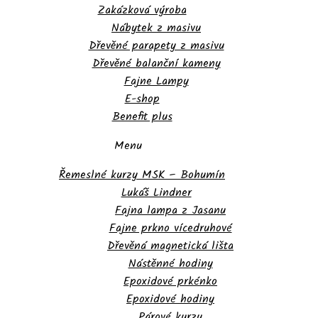
Zakázková výroba
Nábytek z masivu
Dřevěné parapety z masivu
Dřevěné balanční kameny
Fajne Lampy
E-shop
Benefit plus
Menu
Řemeslné kurzy MSK – Bohumín
Lukáš Lindner
Fajna lampa z Jasanu
Fajne prkno vícedruhové
Dřevěná magnetická lišta
Nástěnné hodiny
Epoxidové prkénko
Epoxidové hodiny
Párové kurzy