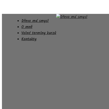
Dřevo má smysl
O mně
Volné termíny kurzů
Kontakty