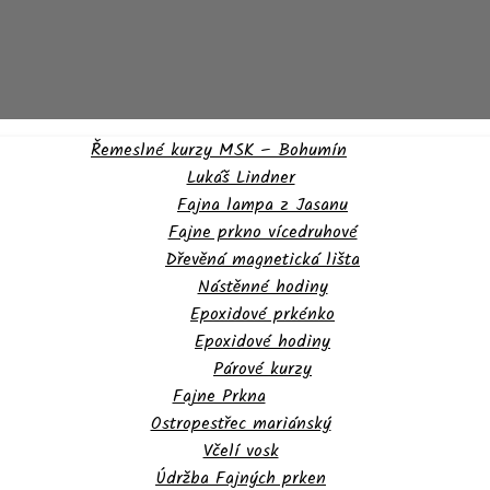
Řemeslné kurzy MSK – Bohumín
Lukáš Lindner
Fajna lampa z Jasanu
Fajne prkno vícedruhové
Dřevěná magnetická lišta
Nástěnné hodiny
Epoxidové prkénko
Epoxidové hodiny
Párové kurzy
Fajne Prkna
Ostropestřec mariánský
Včelí vosk
Údržba Fajných prken