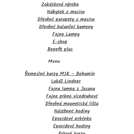
Zakázková výroba
Nábytek z masivu
Dřevěné parapety z masivu
Dřevěné balanční kameny
Fajne Lampy
E-shop
Benefit plus
Menu
Řemeslné kurzy MSK – Bohumín
Lukáš Lindner
Fajna lampa z Jasanu
Fajne prkno vícedruhové
Dřevěná magnetická lišta
Nástěnné hodiny
Epoxidové prkénko
Epoxidové hodiny
Párové kurzy