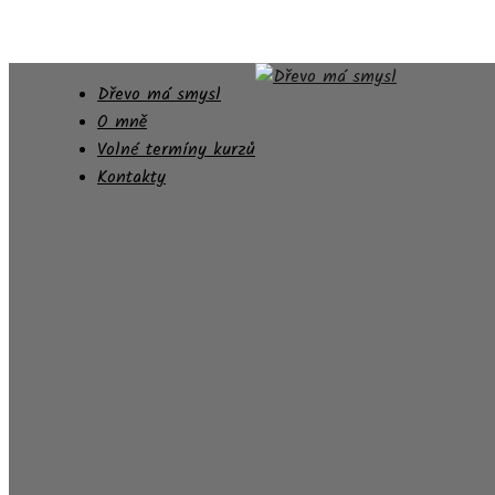
Dřevo má smysl
O mně
Volné termíny kurzů
Kontakty