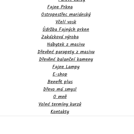
Fajne Prkna
Ostropestřec mariánský
Včelí vosk
Údržba Fajných prken
Zakázková výroba
Nábytek z masivu
Dřevěné parapety z masivu
Dřevěné balanční kameny
Fajne Lampy
E-shop
Benefit plus
Dřevo má smysl
O mně
Volné termíny kurzů
Kontakty