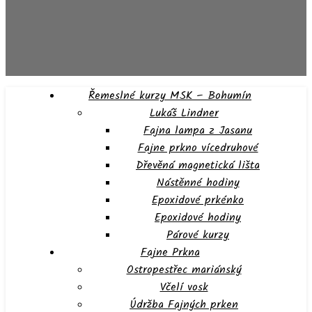
Řemeslné kurzy MSK – Bohumín
Lukáš Lindner
Fajna lampa z Jasanu
Fajne prkno vícedruhové
Dřevěná magnetická lišta
Nástěnné hodiny
Epoxidové prkénko
Epoxidové hodiny
Párové kurzy
Fajne Prkna
Ostropestřec mariánský
Včelí vosk
Údržba Fajných prken