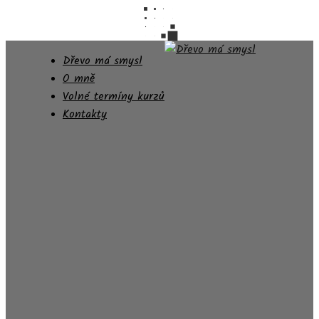
Dřevo má smysl
O mně
Volné termíny kurzů
Kontakty