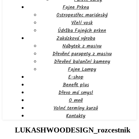
Fajne Prkna
Ostropestřec mariánský
Včelí vosk
Údržba Fajných prken
Zakázková výroba
Nábytek z masivu
Dřevěné parapety z masivu
Dřevěné balanční kameny
Fajne Lampy
E-shop
Benefit plus
Dřevo má smysl
O mně
Volné termíny kurzů
Kontakty
LUKASHWOODESIGN_rozcestnik