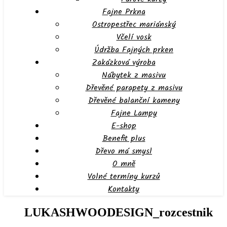
Fajne Prkna
Ostropestřec mariánský
Včelí vosk
Údržba Fajných prken
Zakázková výroba
Nábytek z masivu
Dřevěné parapety z masivu
Dřevěné balanční kameny
Fajne Lampy
E-shop
Benefit plus
Dřevo má smysl
O mně
Volné termíny kurzů
Kontakty
LUKASHWOODESIGN_rozcestnik