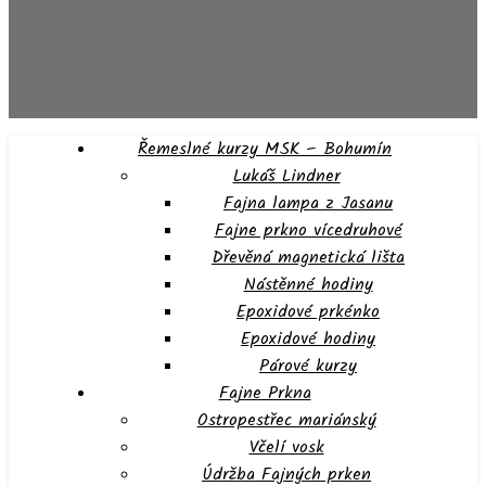
Řemeslné kurzy MSK – Bohumín
Lukáš Lindner
Fajna lampa z Jasanu
Fajne prkno vícedruhové
Dřevěná magnetická lišta
Nástěnné hodiny
Epoxidové prkénko
Epoxidové hodiny
Párové kurzy
Fajne Prkna
Ostropestřec mariánský
Včelí vosk
Údržba Fajných prken