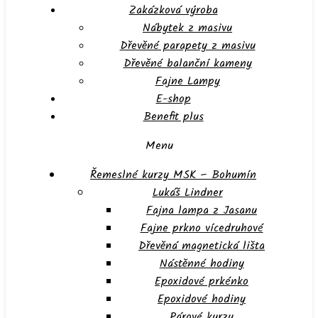
Zakázková výroba
Nábytek z masivu
Dřevěné parapety z masivu
Dřevěné balanční kameny
Fajne Lampy
E-shop
Benefit plus
Menu
Řemeslné kurzy MSK – Bohumín
Lukáš Lindner
Fajna lampa z Jasanu
Fajne prkno vícedruhové
Dřevěná magnetická lišta
Nástěnné hodiny
Epoxidové prkénko
Epoxidové hodiny
Párové kurzy