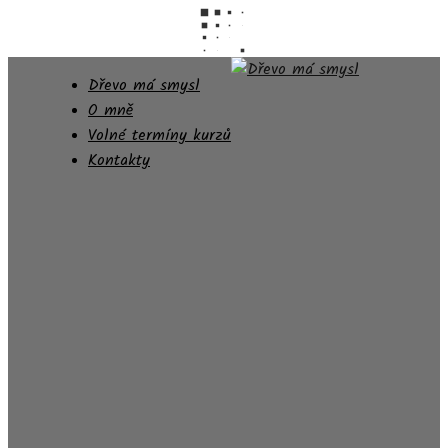
Dřevo má smysl
O mně
Volné termíny kurzů
Kontakty