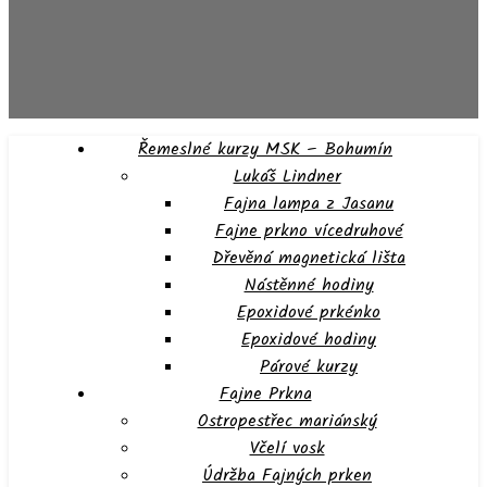
Řemeslné kurzy MSK – Bohumín
Lukáš Lindner
Fajna lampa z Jasanu
Fajne prkno vícedruhové
Dřevěná magnetická lišta
Nástěnné hodiny
Epoxidové prkénko
Epoxidové hodiny
Párové kurzy
Fajne Prkna
Ostropestřec mariánský
Včelí vosk
Údržba Fajných prken