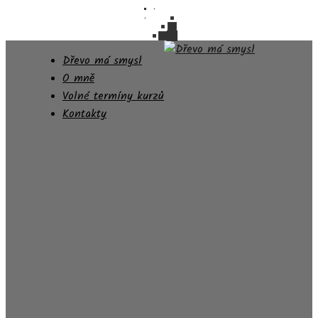
Dřevo má smysl
O mně
Volné termíny kurzů
Kontakty