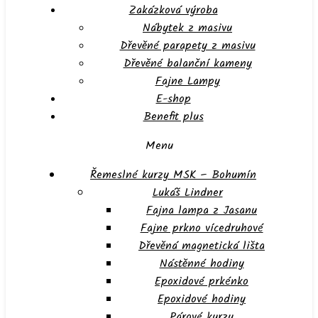
Zakázková výroba
Nábytek z masivu
Dřevěné parapety z masivu
Dřevěné balanční kameny
Fajne Lampy
E-shop
Benefit plus
Menu
Řemeslné kurzy MSK – Bohumín
Lukáš Lindner
Fajna lampa z Jasanu
Fajne prkno vícedruhové
Dřevěná magnetická lišta
Nástěnné hodiny
Epoxidové prkénko
Epoxidové hodiny
Párové kurzy