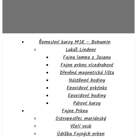
Řemeslné kurzy MSK – Bohumín
Lukáš Lindner
Fajna lampa z Jasanu
Fajne prkno vícedruhové
Dřevěná magnetická lišta
Nástěnné hodiny
Epoxidové prkénko
Epoxidové hodiny
Párové kurzy
Fajne Prkna
Ostropestřec mariánský
Včelí vosk
Údržba Fajných prken