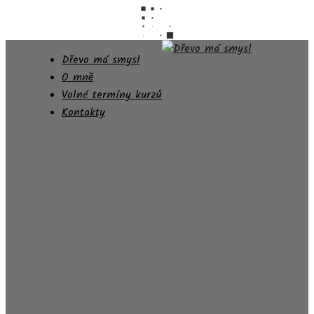
Dřevo má smysl
O mně
Volné termíny kurzů
Kontakty