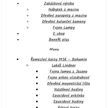
Zakázková výroba
Nábytek z masivu
Dřevěné parapety z masivu
Dřevěné balanční kameny
Fajne Lampy
E-shop
Benefit plus
Menu
Řemeslné kurzy MSK – Bohumín
Lukáš Lindner
Fajna lampa z Jasanu
Fajne prkno vícedruhové
Dřevěná magnetická lišta
Nástěnné hodiny
Epoxidové prkénko
Epoxidové hodiny
Párové kurzy