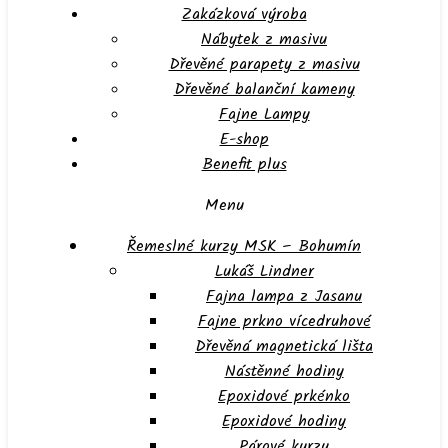
Zakázková výroba
Nábytek z masivu
Dřevěné parapety z masivu
Dřevěné balanční kameny
Fajne Lampy
E-shop
Benefit plus
Menu
Řemeslné kurzy MSK – Bohumín
Lukáš Lindner
Fajna lampa z Jasanu
Fajne prkno vícedruhové
Dřevěná magnetická lišta
Nástěnné hodiny
Epoxidové prkénko
Epoxidové hodiny
Párové kurzy