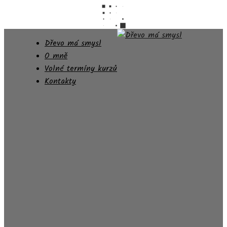
Dřevo má smysl
O mně
Volné termíny kurzů
Kontakty