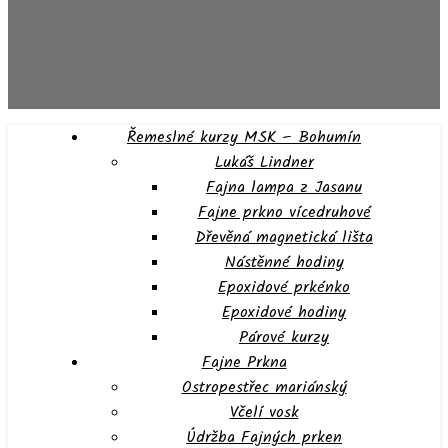
Řemeslné kurzy MSK – Bohumín
Lukáš Lindner
Fajna lampa z Jasanu
Fajne prkno vícedruhové
Dřevěná magnetická lišta
Nástěnné hodiny
Epoxidové prkénko
Epoxidové hodiny
Párové kurzy
Fajne Prkna
Ostropestřec mariánský
Včelí vosk
Údržba Fajných prken