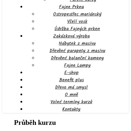
Fajne Prkna
Ostropestřec mariánský
Včelí vosk
Údržba Fajných prken
Zakázková výroba
Nábytek z masivu
Dřevěné parapety z masivu
Dřevěné balanční kameny
Fajne Lampy
E-shop
Benefit plus
Dřevo má smysl
O mně
Volné termíny kurzů
Kontakty
Průběh kurzu