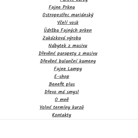
Fajne Prkna
Ostropestřec mariánský
Včelí vosk
Údržba Fajných prken
Zakázková výroba
Nábytek z masivu
Dřevěné parapety z masivu
Dřevěné balanční kameny
Fajne Lampy
E-shop
Benefit plus
Dřevo má smysl
O mně
Volné termíny kurzů
Kontakty