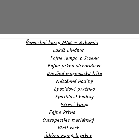
Řemeslné kurzy MSK – Bohumín
Lukáš Lindner
Fajna lampa z Jasanu
Fajne prkno vícedruhové
Dřevěná magnetická lišta
Nástěnné hodiny
Epoxidové prkénko
Epoxidové hodiny
Párové kurzy
Fajne Prkna
Ostropestřec mariánský
Včelí vosk
Údržba Fajných prken