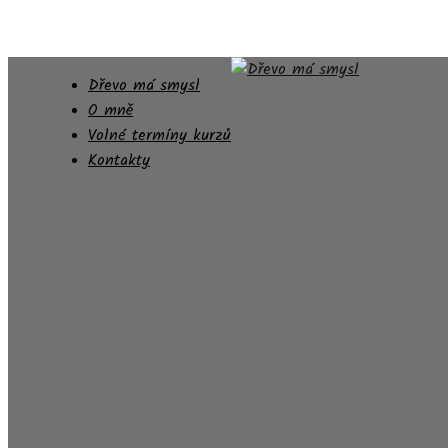
Dřevo má smysl
O mně
Volné termíny kurzů
Kontakty