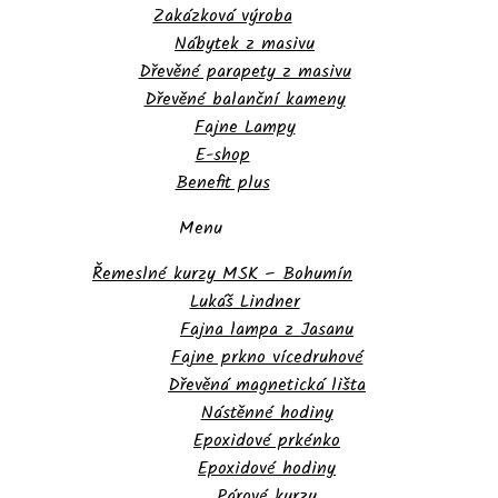
Zakázková výroba
Nábytek z masivu
Dřevěné parapety z masivu
Dřevěné balanční kameny
Fajne Lampy
E-shop
Benefit plus
Menu
Řemeslné kurzy MSK – Bohumín
Lukáš Lindner
Fajna lampa z Jasanu
Fajne prkno vícedruhové
Dřevěná magnetická lišta
Nástěnné hodiny
Epoxidové prkénko
Epoxidové hodiny
Párové kurzy