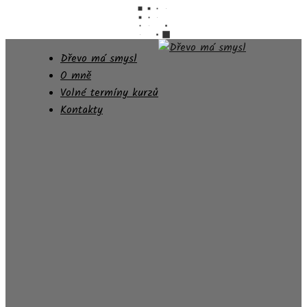
Dřevo má smysl
O mně
Volné termíny kurzů
Kontakty