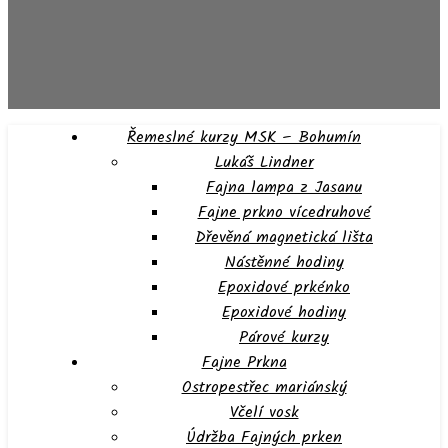
Řemeslné kurzy MSK – Bohumín
Lukáš Lindner
Fajna lampa z Jasanu
Fajne prkno vícedruhové
Dřevěná magnetická lišta
Nástěnné hodiny
Epoxidové prkénko
Epoxidové hodiny
Párové kurzy
Fajne Prkna
Ostropestřec mariánský
Včelí vosk
Údržba Fajných prken