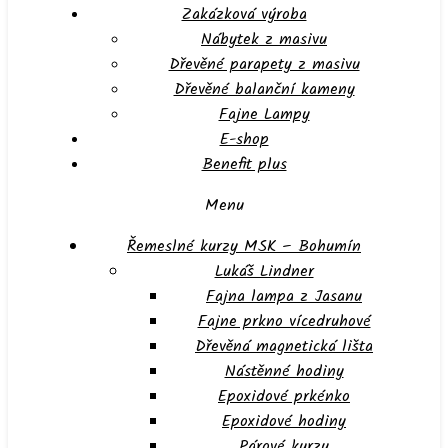
Zakázková výroba
Nábytek z masivu
Dřevěné parapety z masivu
Dřevěné balanční kameny
Fajne Lampy
E-shop
Benefit plus
Menu
Řemeslné kurzy MSK – Bohumín
Lukáš Lindner
Fajna lampa z Jasanu
Fajne prkno vícedruhové
Dřevěná magnetická lišta
Nástěnné hodiny
Epoxidové prkénko
Epoxidové hodiny
Párové kurzy