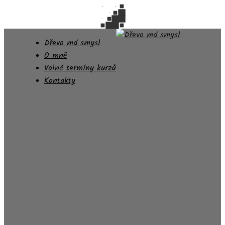
Dřevo má smysl
O mně
Volné termíny kurzů
Kontakty