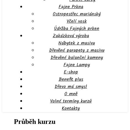
Fajne Prkna
Ostropestřec mariánský
Včelí vosk
Údržba Fajných prken
Zakázková výroba
Nábytek z masivu
Dřevěné parapety z masivu
Dřevěné balanční kameny
Fajne Lampy
E-shop
Benefit plus
Dřevo má smysl
O mně
Volné termíny kurzů
Kontakty
Průběh kurzu