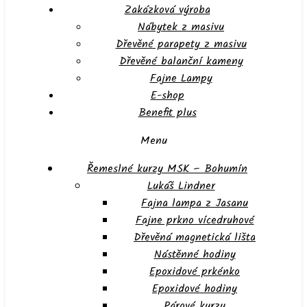
Zakázková výroba
Nábytek z masivu
Dřevěné parapety z masivu
Dřevěné balanční kameny
Fajne Lampy
E-shop
Benefit plus
Menu
Řemeslné kurzy MSK – Bohumín
Lukáš Lindner
Fajna lampa z Jasanu
Fajne prkno vícedruhové
Dřevěná magnetická lišta
Nástěnné hodiny
Epoxidové prkénko
Epoxidové hodiny
Párové kurzy