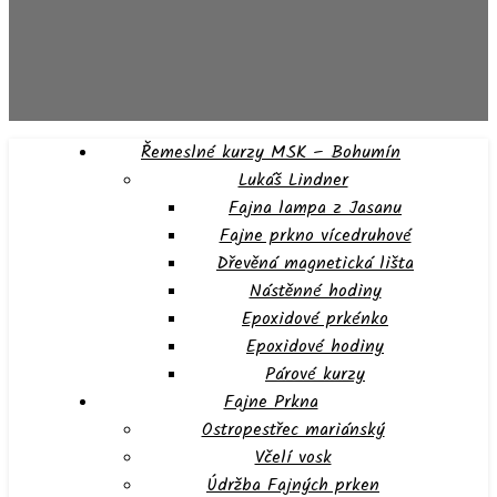
Řemeslné kurzy MSK – Bohumín
Lukáš Lindner
Fajna lampa z Jasanu
Fajne prkno vícedruhové
Dřevěná magnetická lišta
Nástěnné hodiny
Epoxidové prkénko
Epoxidové hodiny
Párové kurzy
Fajne Prkna
Ostropestřec mariánský
Včelí vosk
Údržba Fajných prken