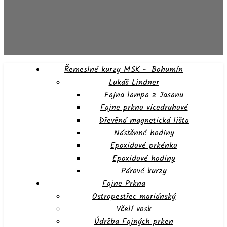
Řemeslné kurzy MSK – Bohumín
Lukáš Lindner
Fajna lampa z Jasanu
Fajne prkno vícedruhové
Dřevěná magnetická lišta
Nástěnné hodiny
Epoxidové prkénko
Epoxidové hodiny
Párové kurzy
Fajne Prkna
Ostropestřec mariánský
Včelí vosk
Údržba Fajných prken