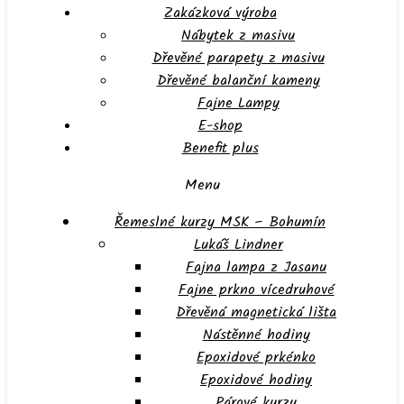
Zakázková výroba
Nábytek z masivu
Dřevěné parapety z masivu
Dřevěné balanční kameny
Fajne Lampy
E-shop
Benefit plus
Menu
Řemeslné kurzy MSK – Bohumín
Lukáš Lindner
Fajna lampa z Jasanu
Fajne prkno vícedruhové
Dřevěná magnetická lišta
Nástěnné hodiny
Epoxidové prkénko
Epoxidové hodiny
Párové kurzy