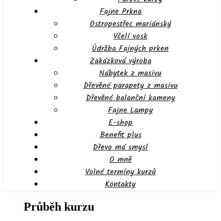
Fajne Prkna
Ostropestřec mariánský
Včelí vosk
Údržba Fajných prken
Zakázková výroba
Nábytek z masivu
Dřevěné parapety z masivu
Dřevěné balanční kameny
Fajne Lampy
E-shop
Benefit plus
Dřevo má smysl
O mně
Volné termíny kurzů
Kontakty
Průběh kurzu