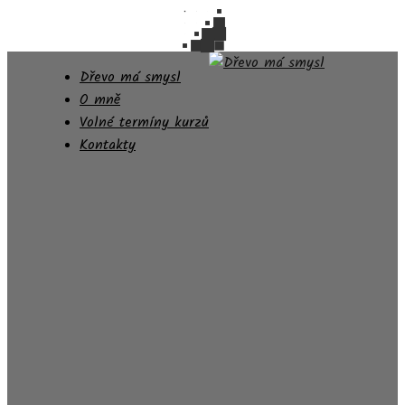
Dřevo má smysl
O mně
Volné termíny kurzů
Kontakty