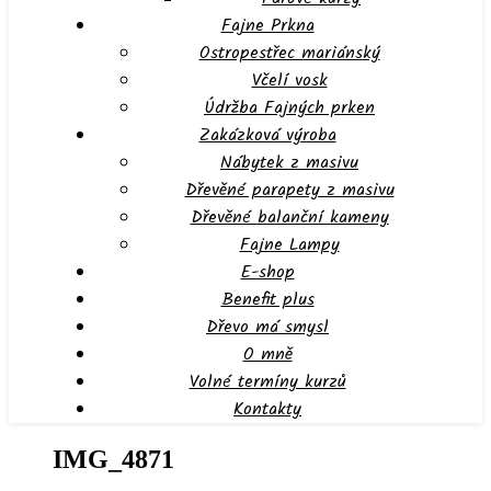
Fajne Prkna
Ostropestřec mariánský
Včelí vosk
Údržba Fajných prken
Zakázková výroba
Nábytek z masivu
Dřevěné parapety z masivu
Dřevěné balanční kameny
Fajne Lampy
E-shop
Benefit plus
Dřevo má smysl
O mně
Volné termíny kurzů
Kontakty
IMG_4871