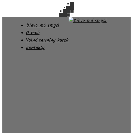
Dřevo má smysl
O mně
Volné termíny kurzů
Kontakty