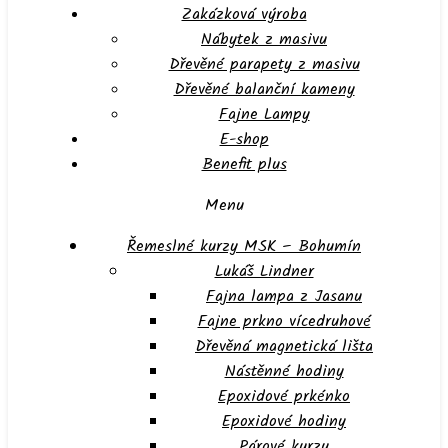
Zakázková výroba
Nábytek z masivu
Dřevěné parapety z masivu
Dřevěné balanční kameny
Fajne Lampy
E-shop
Benefit plus
Menu
Řemeslné kurzy MSK – Bohumín
Lukáš Lindner
Fajna lampa z Jasanu
Fajne prkno vícedruhové
Dřevěná magnetická lišta
Nástěnné hodiny
Epoxidové prkénko
Epoxidové hodiny
Párové kurzy