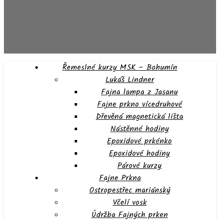
Řemeslné kurzy MSK – Bohumín
Lukáš Lindner
Fajna lampa z Jasanu
Fajne prkno vícedruhové
Dřevěná magnetická lišta
Nástěnné hodiny
Epoxidové prkénko
Epoxidové hodiny
Párové kurzy
Fajne Prkna
Ostropestřec mariánský
Včelí vosk
Údržba Fajných prken