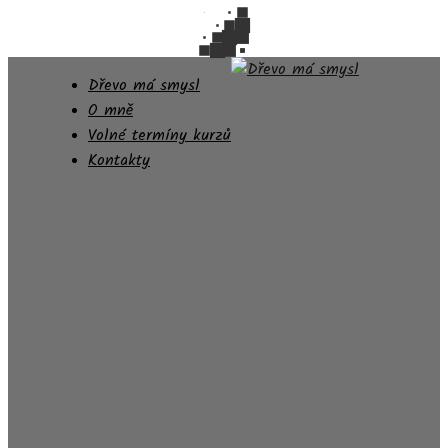
Dřevo má smysl
O mně
Volné termíny kurzů
Kontakty