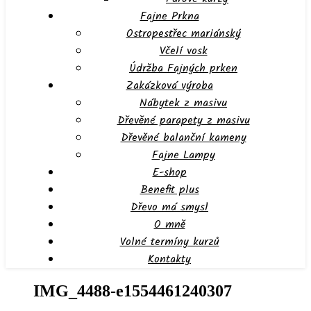
Fajne Prkna
Ostropestřec mariánský
Včelí vosk
Údržba Fajných prken
Zakázková výroba
Nábytek z masivu
Dřevěné parapety z masivu
Dřevěné balanční kameny
Fajne Lampy
E-shop
Benefit plus
Dřevo má smysl
O mně
Volné termíny kurzů
Kontakty
IMG_4488-e1554461240307