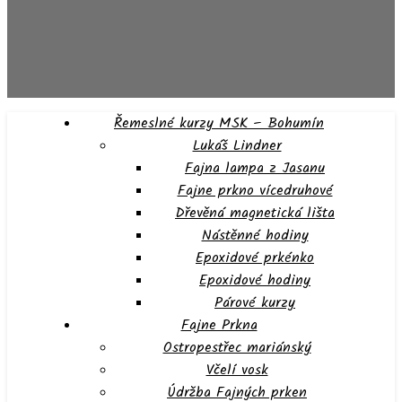
Řemeslné kurzy MSK – Bohumín
Lukáš Lindner
Fajna lampa z Jasanu
Fajne prkno vícedruhové
Dřevěná magnetická lišta
Nástěnné hodiny
Epoxidové prkénko
Epoxidové hodiny
Párové kurzy
Fajne Prkna
Ostropestřec mariánský
Včelí vosk
Údržba Fajných prken