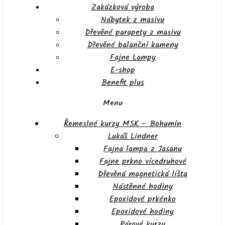
Zakázková výroba
Nábytek z masivu
Dřevěné parapety z masivu
Dřevěné balanční kameny
Fajne Lampy
E-shop
Benefit plus
Menu
Řemeslné kurzy MSK – Bohumín
Lukáš Lindner
Fajna lampa z Jasanu
Fajne prkno vícedruhové
Dřevěná magnetická lišta
Nástěnné hodiny
Epoxidové prkénko
Epoxidové hodiny
Párové kurzy