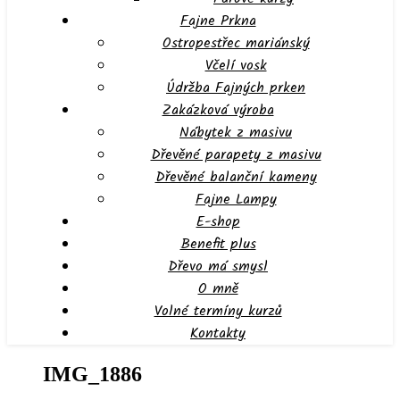
Fajne Prkna
Ostropestřec mariánský
Včelí vosk
Údržba Fajných prken
Zakázková výroba
Nábytek z masivu
Dřevěné parapety z masivu
Dřevěné balanční kameny
Fajne Lampy
E-shop
Benefit plus
Dřevo má smysl
O mně
Volné termíny kurzů
Kontakty
IMG_1886