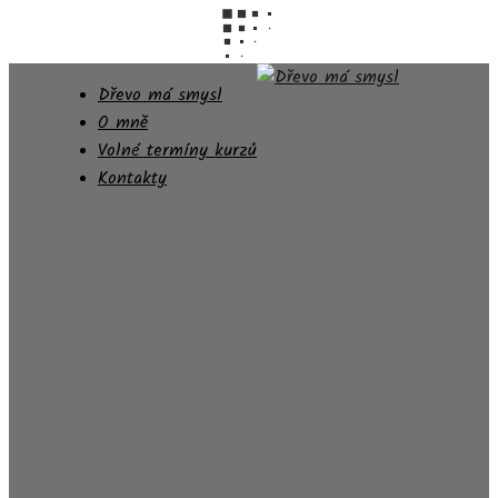
Dřevo má smysl
O mně
Volné termíny kurzů
Kontakty