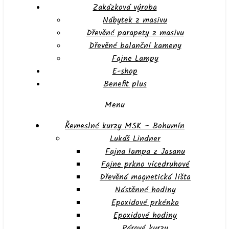
Zakázková výroba
Nábytek z masivu
Dřevěné parapety z masivu
Dřevěné balanční kameny
Fajne Lampy
E-shop
Benefit plus
Menu
Řemeslné kurzy MSK – Bohumín
Lukáš Lindner
Fajna lampa z Jasanu
Fajne prkno vícedruhové
Dřevěná magnetická lišta
Nástěnné hodiny
Epoxidové prkénko
Epoxidové hodiny
Párové kurzy