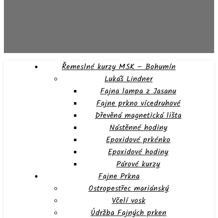
Řemeslné kurzy MSK – Bohumín
Lukáš Lindner
Fajna lampa z Jasanu
Fajne prkno vícedruhové
Dřevěná magnetická lišta
Nástěnné hodiny
Epoxidové prkénko
Epoxidové hodiny
Párové kurzy
Fajne Prkna
Ostropestřec mariánský
Včelí vosk
Údržba Fajných prken