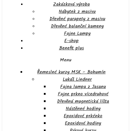
Zakázková výroba
Nábytek z masivu
Dřevěné parapety z masivu
Dřevěné balanční kameny
Fajne Lampy
E-shop
Benefit plus
Menu
Řemeslné kurzy MSK – Bohumín
Lukáš Lindner
Fajna lampa z Jasanu
Fajne prkno vícedruhové
Dřevěná magnetická lišta
Nástěnné hodiny
Epoxidové prkénko
Epoxidové hodiny
Párové kurzy