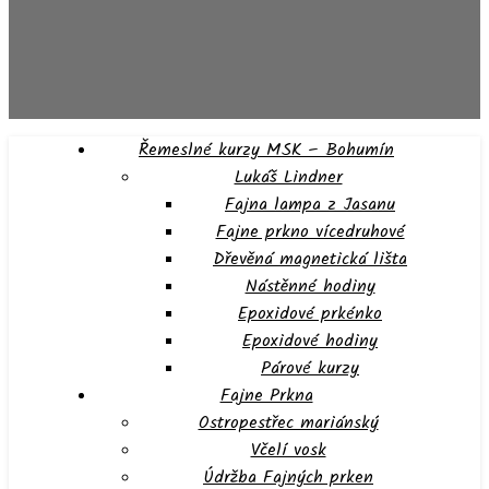
Řemeslné kurzy MSK – Bohumín
Lukáš Lindner
Fajna lampa z Jasanu
Fajne prkno vícedruhové
Dřevěná magnetická lišta
Nástěnné hodiny
Epoxidové prkénko
Epoxidové hodiny
Párové kurzy
Fajne Prkna
Ostropestřec mariánský
Včelí vosk
Údržba Fajných prken