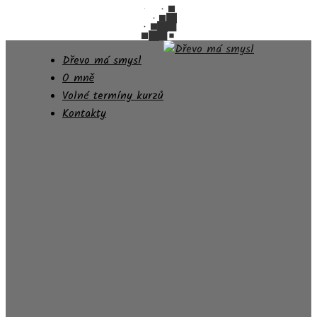
Dřevo má smysl
O mně
Volné termíny kurzů
Kontakty