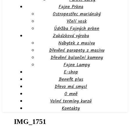
Fajne Prkna
Ostropestřec mariánský
Včelí vosk
Údržba Fajných prken
Zakázková výroba
Nábytek z masivu
Dřevěné parapety z masivu
Dřevěné balanční kameny
Fajne Lampy
E-shop
Benefit plus
Dřevo má smysl
O mně
Volné termíny kurzů
Kontakty
IMG_1751