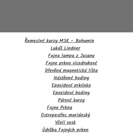
Řemeslné kurzy MSK – Bohumín
Lukáš Lindner
Fajna lampa z Jasanu
Fajne prkno vícedruhové
Dřevěná magnetická lišta
Nástěnné hodiny
Epoxidové prkénko
Epoxidové hodiny
Párové kurzy
Fajne Prkna
Ostropestřec mariánský
Včelí vosk
Údržba Fajných prken