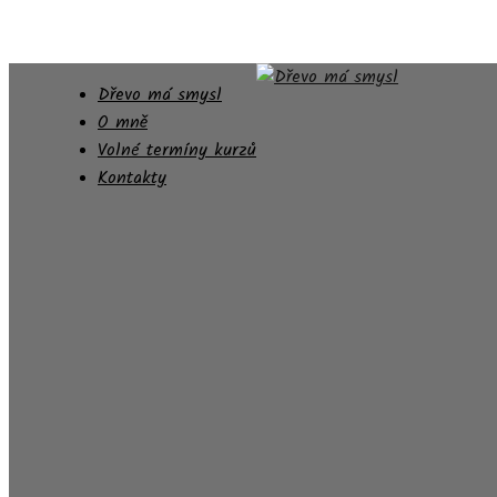
Dřevo má smysl
O mně
Volné termíny kurzů
Kontakty