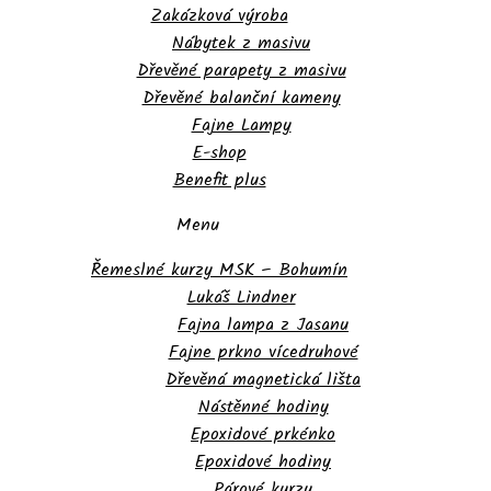
Zakázková výroba
Nábytek z masivu
Dřevěné parapety z masivu
Dřevěné balanční kameny
Fajne Lampy
E-shop
Benefit plus
Menu
Řemeslné kurzy MSK – Bohumín
Lukáš Lindner
Fajna lampa z Jasanu
Fajne prkno vícedruhové
Dřevěná magnetická lišta
Nástěnné hodiny
Epoxidové prkénko
Epoxidové hodiny
Párové kurzy