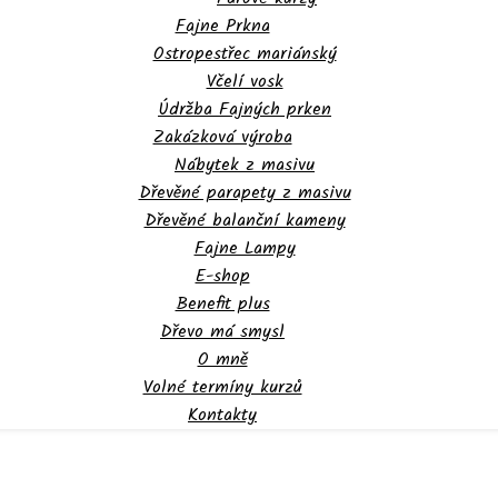
Fajne Prkna
Ostropestřec mariánský
Včelí vosk
Údržba Fajných prken
Zakázková výroba
Nábytek z masivu
Dřevěné parapety z masivu
Dřevěné balanční kameny
Fajne Lampy
E-shop
Benefit plus
Dřevo má smysl
O mně
Volné termíny kurzů
Kontakty