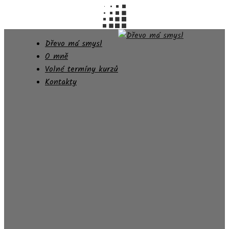
Dřevo má smysl
O mně
Volné termíny kurzů
Kontakty