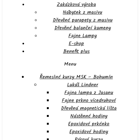
Zakázková výroba
Nábytek z masivu
Dřevěné parapety z masivu
Dřevěné balanční kameny
Fajne Lampy
E-shop
Benefit plus
Menu
Řemeslné kurzy MSK – Bohumín
Lukáš Lindner
Fajna lampa z Jasanu
Fajne prkno vícedruhové
Dřevěná magnetická lišta
Nástěnné hodiny
Epoxidové prkénko
Epoxidové hodiny
Párové kurzy