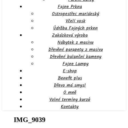
Fajne Prkna
Ostropestřec mariánský
Včelí vosk
Údržba Fajných prken
Zakázková výroba
Nábytek z masivu
Dřevěné parapety z masivu
Dřevěné balanční kameny
Fajne Lampy
E-shop
Benefit plus
Dřevo má smysl
O mně
Volné termíny kurzů
Kontakty
IMG_9039