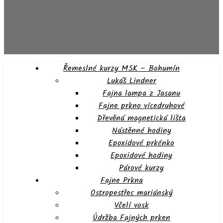
Řemeslné kurzy MSK – Bohumín
Lukáš Lindner
Fajna lampa z Jasanu
Fajne prkno vícedruhové
Dřevěná magnetická lišta
Nástěnné hodiny
Epoxidové prkénko
Epoxidové hodiny
Párové kurzy
Fajne Prkna
Ostropestřec mariánský
Včelí vosk
Údržba Fajných prken