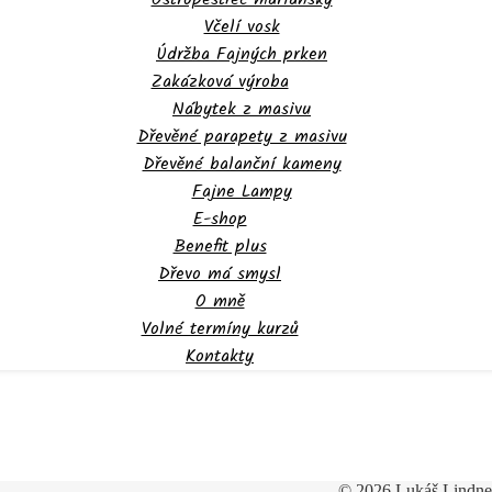
Včelí vosk
Údržba Fajných prken
Zakázková výroba
Nábytek z masivu
Dřevěné parapety z masivu
Dřevěné balanční kameny
Fajne Lampy
E-shop
Benefit plus
Dřevo má smysl
O mně
Volné termíny kurzů
Kontakty
© 2026 Lukáš Lindne