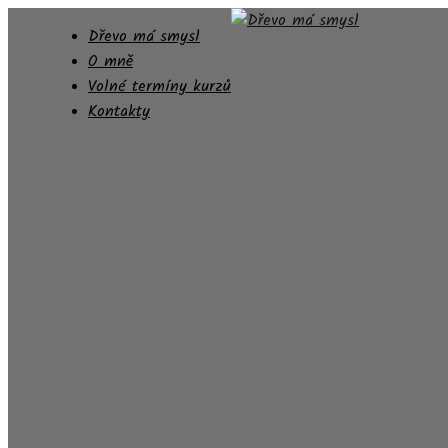
Dřevo má smysl
O mně
Volné termíny kurzů
Kontakty