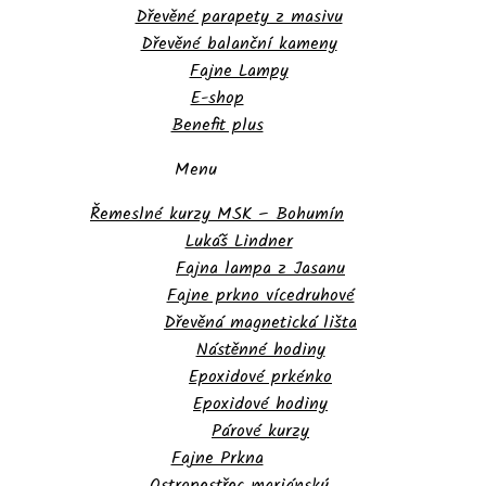
Dřevěné parapety z masivu
Dřevěné balanční kameny
Fajne Lampy
E-shop
Benefit plus
Menu
Řemeslné kurzy MSK – Bohumín
Lukáš Lindner
Fajna lampa z Jasanu
Fajne prkno vícedruhové
Dřevěná magnetická lišta
Nástěnné hodiny
Epoxidové prkénko
Epoxidové hodiny
Párové kurzy
Fajne Prkna
Ostropestřec mariánský