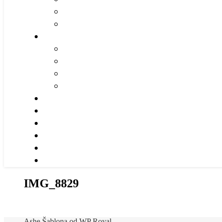
IMG_8829
Ashe Šablona od
WP Royal
.