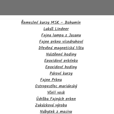
Řemeslné kurzy MSK – Bohumín
Lukáš Lindner
Fajna lampa z Jasanu
Fajne prkno vícedruhové
Dřevěná magnetická lišta
Nástěnné hodiny
Epoxidové prkénko
Epoxidové hodiny
Párové kurzy
Fajne Prkna
Ostropestřec mariánský
Včelí vosk
Údržba Fajných prken
Zakázková výroba
Nábytek z masivu