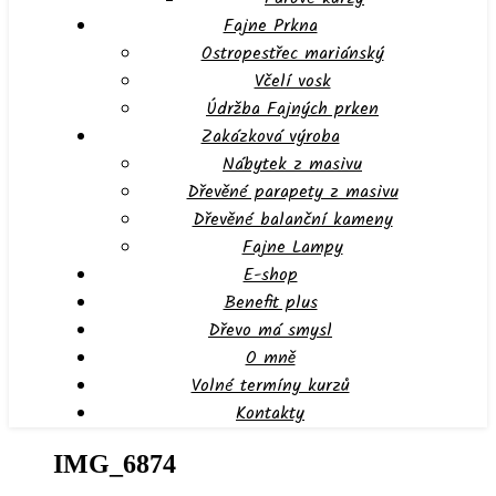
Fajne Prkna
Ostropestřec mariánský
Včelí vosk
Údržba Fajných prken
Zakázková výroba
Nábytek z masivu
Dřevěné parapety z masivu
Dřevěné balanční kameny
Fajne Lampy
E-shop
Benefit plus
Dřevo má smysl
O mně
Volné termíny kurzů
Kontakty
IMG_6874