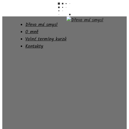
Dřevo má smysl
O mně
Volné termíny kurzů
Kontakty