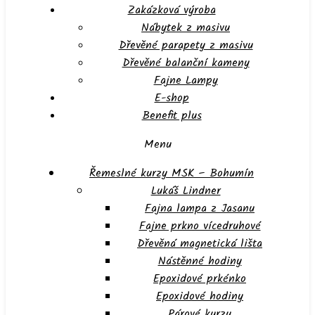
Zakázková výroba
Nábytek z masivu
Dřevěné parapety z masivu
Dřevěné balanční kameny
Fajne Lampy
E-shop
Benefit plus
Menu
Řemeslné kurzy MSK – Bohumín
Lukáš Lindner
Fajna lampa z Jasanu
Fajne prkno vícedruhové
Dřevěná magnetická lišta
Nástěnné hodiny
Epoxidové prkénko
Epoxidové hodiny
Párové kurzy