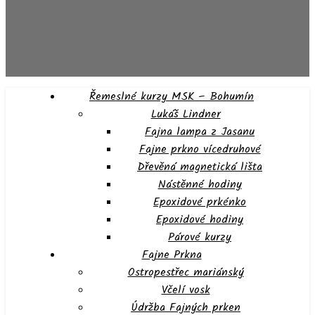
Řemeslné kurzy MSK – Bohumín
Lukáš Lindner
Fajna lampa z Jasanu
Fajne prkno vícedruhové
Dřevěná magnetická lišta
Nástěnné hodiny
Epoxidové prkénko
Epoxidové hodiny
Párové kurzy
Fajne Prkna
Ostropestřec mariánský
Včelí vosk
Údržba Fajných prken