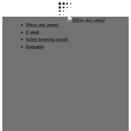
Dřevo má smysl
O mně
Volné termíny kurzů
Kontakty