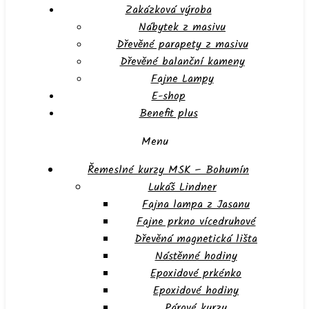
Zakázková výroba
Nábytek z masivu
Dřevěné parapety z masivu
Dřevěné balanční kameny
Fajne Lampy
E-shop
Benefit plus
Menu
Řemeslné kurzy MSK – Bohumín
Lukáš Lindner
Fajna lampa z Jasanu
Fajne prkno vícedruhové
Dřevěná magnetická lišta
Nástěnné hodiny
Epoxidové prkénko
Epoxidové hodiny
Párové kurzy