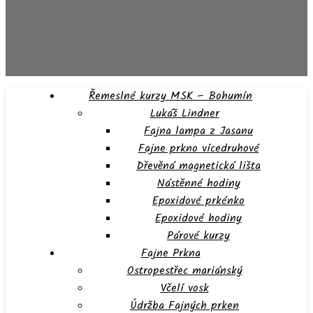
Řemeslné kurzy MSK – Bohumín
Lukáš Lindner
Fajna lampa z Jasanu
Fajne prkno vícedruhové
Dřevěná magnetická lišta
Nástěnné hodiny
Epoxidové prkénko
Epoxidové hodiny
Párové kurzy
Fajne Prkna
Ostropestřec mariánský
Včelí vosk
Údržba Fajných prken