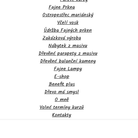
Fajne Prkna
Ostropestřec mariánský
Včelí vosk
Údržba Fajných prken
Zakázková výroba
Nábytek z masivu
Dřevěné parapety z masivu
Dřevěné balanční kameny
Fajne Lampy
E-shop
Benefit plus
Dřevo má smysl
O mně
Volné termíny kurzů
Kontakty