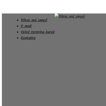
Dřevo má smysl
O mně
Volné termíny kurzů
Kontakty