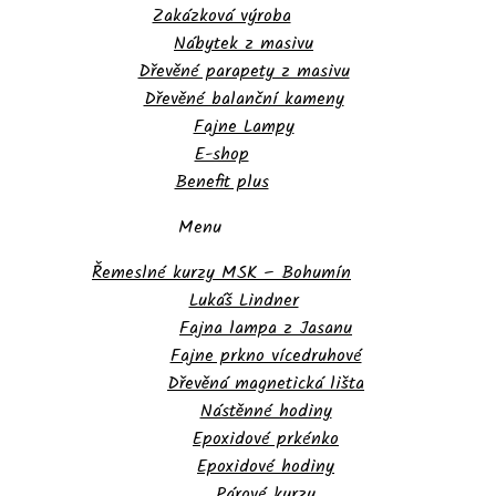
Zakázková výroba
Nábytek z masivu
Dřevěné parapety z masivu
Dřevěné balanční kameny
Fajne Lampy
E-shop
Benefit plus
Menu
Řemeslné kurzy MSK – Bohumín
Lukáš Lindner
Fajna lampa z Jasanu
Fajne prkno vícedruhové
Dřevěná magnetická lišta
Nástěnné hodiny
Epoxidové prkénko
Epoxidové hodiny
Párové kurzy