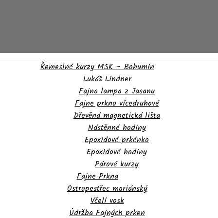
Řemeslné kurzy MSK – Bohumín
Lukáš Lindner
Fajna lampa z Jasanu
Fajne prkno vícedruhové
Dřevěná magnetická lišta
Nástěnné hodiny
Epoxidové prkénko
Epoxidové hodiny
Párové kurzy
Fajne Prkna
Ostropestřec mariánský
Včelí vosk
Údržba Fajných prken