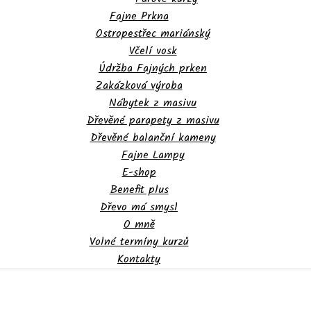
Fajne Prkna
Ostropestřec mariánský
Včelí vosk
Údržba Fajných prken
Zakázková výroba
Nábytek z masivu
Dřevěné parapety z masivu
Dřevěné balanční kameny
Fajne Lampy
E-shop
Benefit plus
Dřevo má smysl
O mně
Volné termíny kurzů
Kontakty