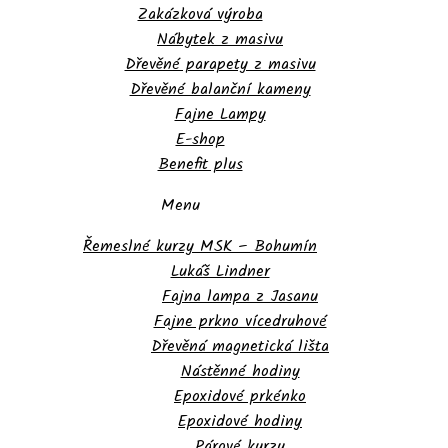
Zakázková výroba
Nábytek z masivu
Dřevěné parapety z masivu
Dřevěné balanční kameny
Fajne Lampy
E-shop
Benefit plus
Menu
Řemeslné kurzy MSK – Bohumín
Lukáš Lindner
Fajna lampa z Jasanu
Fajne prkno vícedruhové
Dřevěná magnetická lišta
Nástěnné hodiny
Epoxidové prkénko
Epoxidové hodiny
Párové kurzy