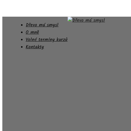
Dřevo má smysl
O mně
Volné termíny kurzů
Kontakty