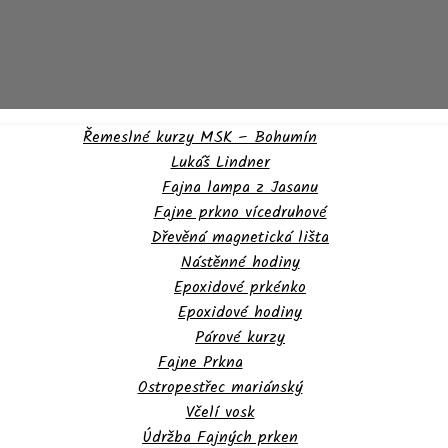
Řemeslné kurzy MSK – Bohumín
Lukáš Lindner
Fajna lampa z Jasanu
Fajne prkno vícedruhové
Dřevěná magnetická lišta
Nástěnné hodiny
Epoxidové prkénko
Epoxidové hodiny
Párové kurzy
Fajne Prkna
Ostropestřec mariánský
Včelí vosk
Údržba Fajných prken