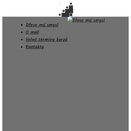
Dřevo má smysl
O mně
Volné termíny kurzů
Kontakty