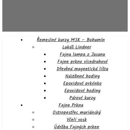
Řemeslné kurzy MSK – Bohumín
Lukáš Lindner
Fajna lampa z Jasanu
Fajne prkno vícedruhové
Dřevěná magnetická lišta
Nástěnné hodiny
Epoxidové prkénko
Epoxidové hodiny
Párové kurzy
Fajne Prkna
Ostropestřec mariánský
Včelí vosk
Údržba Fajných prken