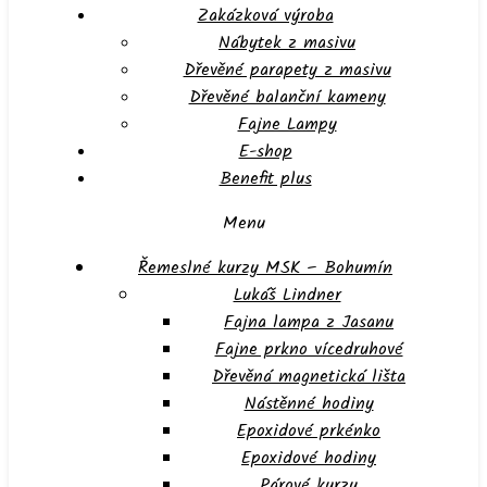
Zakázková výroba
Nábytek z masivu
Dřevěné parapety z masivu
Dřevěné balanční kameny
Fajne Lampy
E-shop
Benefit plus
Menu
Řemeslné kurzy MSK – Bohumín
Lukáš Lindner
Fajna lampa z Jasanu
Fajne prkno vícedruhové
Dřevěná magnetická lišta
Nástěnné hodiny
Epoxidové prkénko
Epoxidové hodiny
Párové kurzy