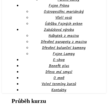
Fajne Prkna
Ostropestřec mariánský
Včelí vosk
Údržba Fajných prken
Zakázková výroba
Nábytek z masivu
Dřevěné parapety z masivu
Dřevěné balanční kameny
Fajne Lampy
E-shop
Benefit plus
Dřevo má smysl
O mně
Volné termíny kurzů
Kontakty
Průběh kurzu