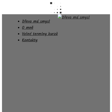
Dřevo má smysl
O mně
Volné termíny kurzů
Kontakty