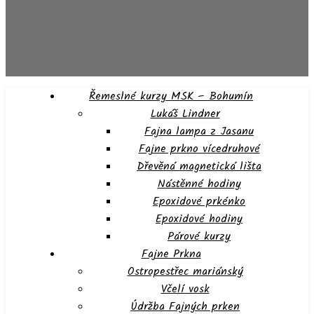
Řemeslné kurzy MSK – Bohumín
Lukáš Lindner
Fajna lampa z Jasanu
Fajne prkno vícedruhové
Dřevěná magnetická lišta
Nástěnné hodiny
Epoxidové prkénko
Epoxidové hodiny
Párové kurzy
Fajne Prkna
Ostropestřec mariánský
Včelí vosk
Údržba Fajných prken