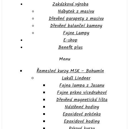
Zakázková výroba
Nábytek z masivu
Dřevěné parapety z masivu
Dřevěné balanční kameny
Fajne Lampy
E-shop
Benefit plus
Menu
Řemeslné kurzy MSK – Bohumín
Lukáš Lindner
Fajna lampa z Jasanu
Fajne prkno vícedruhové
Dřevěná magnetická lišta
Nástěnné hodiny
Epoxidové prkénko
Epoxidové hodiny
Párové kurzy