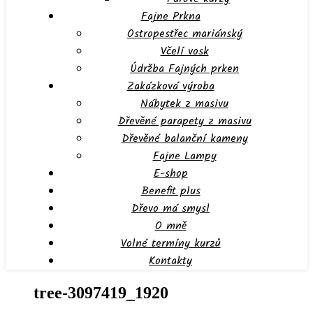
Fajne Prkna
Ostropestřec mariánský
Včelí vosk
Údržba Fajných prken
Zakázková výroba
Nábytek z masivu
Dřevěné parapety z masivu
Dřevěné balanční kameny
Fajne Lampy
E-shop
Benefit plus
Dřevo má smysl
O mně
Volné termíny kurzů
Kontakty
tree-3097419_1920