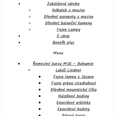
Zakázková výroba
Nábytek z masivu
Dřevěné parapety z masivu
Dřevěné balanční kameny
Fajne Lampy
E-shop
Benefit plus
Menu
Řemeslné kurzy MSK – Bohumín
Lukáš Lindner
Fajna lampa z Jasanu
Fajne prkno vícedruhové
Dřevěná magnetická lišta
Nástěnné hodiny
Epoxidové prkénko
Epoxidové hodiny
Párové kurzy