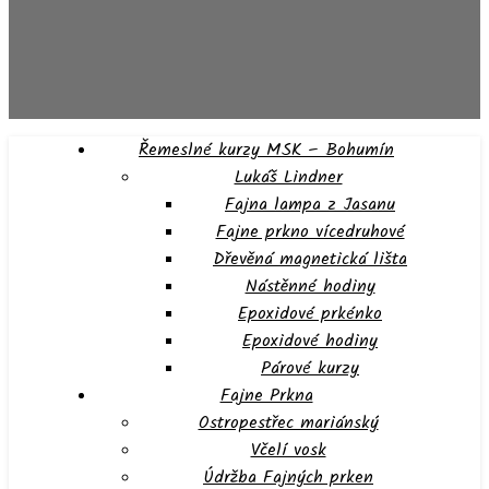
Řemeslné kurzy MSK – Bohumín
Lukáš Lindner
Fajna lampa z Jasanu
Fajne prkno vícedruhové
Dřevěná magnetická lišta
Nástěnné hodiny
Epoxidové prkénko
Epoxidové hodiny
Párové kurzy
Fajne Prkna
Ostropestřec mariánský
Včelí vosk
Údržba Fajných prken