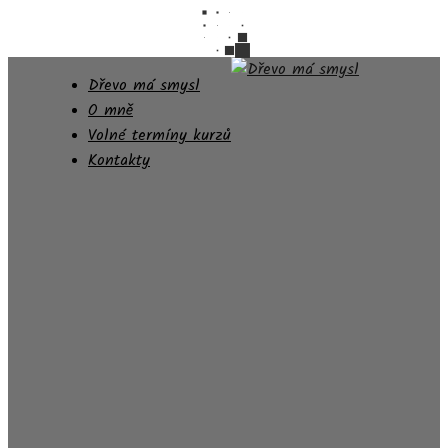
Dřevo má smysl
O mně
Volné termíny kurzů
Kontakty