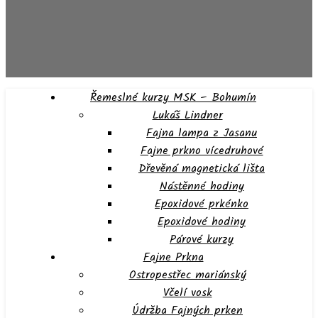
Řemeslné kurzy MSK – Bohumín
Lukáš Lindner
Fajna lampa z Jasanu
Fajne prkno vícedruhové
Dřevěná magnetická lišta
Nástěnné hodiny
Epoxidové prkénko
Epoxidové hodiny
Párové kurzy
Fajne Prkna
Ostropestřec mariánský
Včelí vosk
Údržba Fajných prken