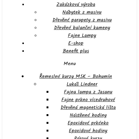
Zakázková výroba
Nábytek z masivu
Dřevěné parapety z masivu
Dřevěné balanční kameny
Fajne Lampy
E-shop
Benefit plus
Menu
Řemeslné kurzy MSK – Bohumín
Lukáš Lindner
Fajna lampa z Jasanu
Fajne prkno vícedruhové
Dřevěná magnetická lišta
Nástěnné hodiny
Epoxidové prkénko
Epoxidové hodiny
Párové kurzy