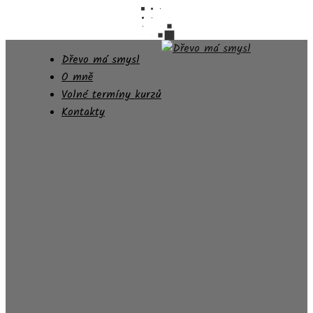
Dřevo má smysl
O mně
Volné termíny kurzů
Kontakty