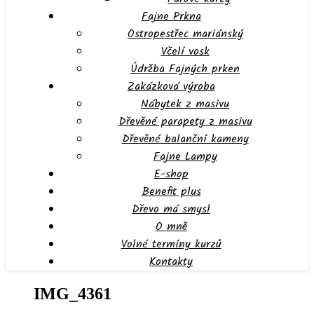
Fajne Prkna
Ostropestřec mariánský
Včelí vosk
Údržba Fajných prken
Zakázková výroba
Nábytek z masivu
Dřevěné parapety z masivu
Dřevěné balanční kameny
Fajne Lampy
E-shop
Benefit plus
Dřevo má smysl
O mně
Volné termíny kurzů
Kontakty
IMG_4361