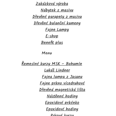
Zakázková výroba
Nábytek z masivu
Dřevěné parapety z masivu
Dřevěné balanční kameny
Fajne Lampy
E-shop
Benefit plus
Menu
Řemeslné kurzy MSK – Bohumín
Lukáš Lindner
Fajna lampa z Jasanu
Fajne prkno vícedruhové
Dřevěná magnetická lišta
Nástěnné hodiny
Epoxidové prkénko
Epoxidové hodiny
Párové kurzy