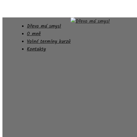
Dřevo má smysl
O mně
Volné termíny kurzů
Kontakty