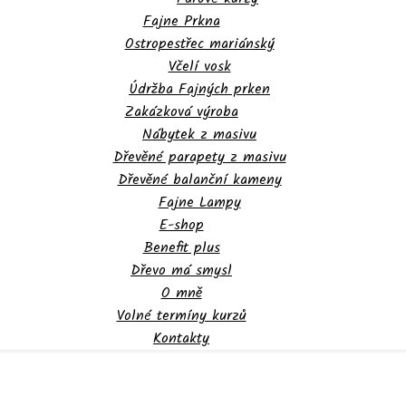
Fajne Prkna
Ostropestřec mariánský
Včelí vosk
Údržba Fajných prken
Zakázková výroba
Nábytek z masivu
Dřevěné parapety z masivu
Dřevěné balanční kameny
Fajne Lampy
E-shop
Benefit plus
Dřevo má smysl
O mně
Volné termíny kurzů
Kontakty