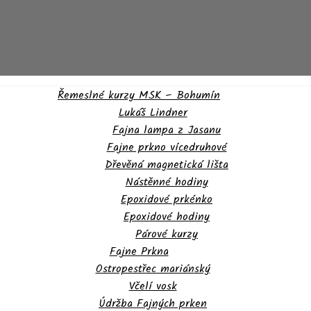
Řemeslné kurzy MSK – Bohumín
Lukáš Lindner
Fajna lampa z Jasanu
Fajne prkno vícedruhové
Dřevěná magnetická lišta
Nástěnné hodiny
Epoxidové prkénko
Epoxidové hodiny
Párové kurzy
Fajne Prkna
Ostropestřec mariánský
Včelí vosk
Údržba Fajných prken