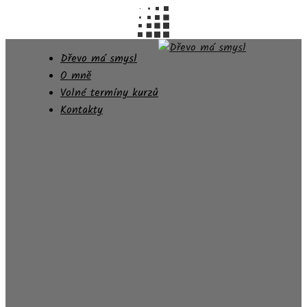
Dřevo má smysl
O mně
Volné termíny kurzů
Kontakty