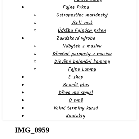
Fajne Prkna
Ostropestřec mariánský
Včelí vosk
Údržba Fajných prken
Zakázková výroba
Nábytek z masivu
Dřevěné parapety z masivu
Dřevěné balanční kameny
Fajne Lampy
E-shop
Benefit plus
Dřevo má smysl
O mně
Volné termíny kurzů
Kontakty
IMG_0959