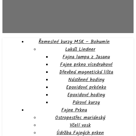
Řemeslné kurzy MSK – Bohumín
Lukáš Lindner
Fajna lampa z Jasanu
Fajne prkno vícedruhové
Dřevěná magnetická lišta
Nástěnné hodiny
Epoxidové prkénko
Epoxidové hodiny
Párové kurzy
Fajne Prkna
Ostropestřec mariánský
Včelí vosk
Údržba Fajných prken