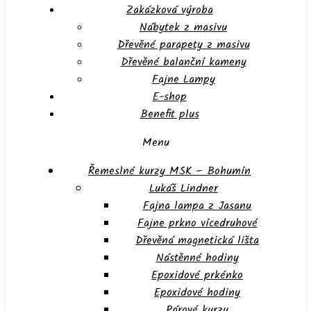
Zakázková výroba
Nábytek z masivu
Dřevěné parapety z masivu
Dřevěné balanční kameny
Fajne Lampy
E-shop
Benefit plus
Menu
Řemeslné kurzy MSK – Bohumín
Lukáš Lindner
Fajna lampa z Jasanu
Fajne prkno vícedruhové
Dřevěná magnetická lišta
Nástěnné hodiny
Epoxidové prkénko
Epoxidové hodiny
Párové kurzy