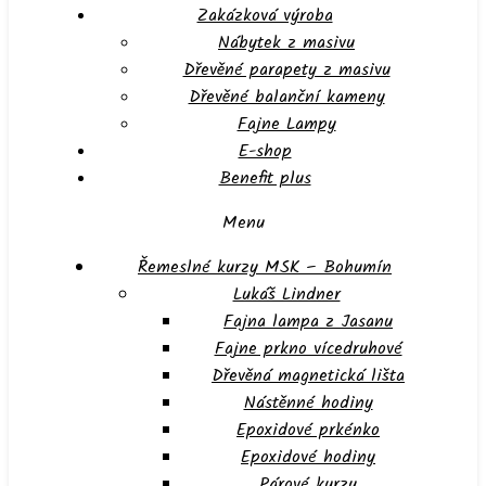
Zakázková výroba
Nábytek z masivu
Dřevěné parapety z masivu
Dřevěné balanční kameny
Fajne Lampy
E-shop
Benefit plus
Menu
Řemeslné kurzy MSK – Bohumín
Lukáš Lindner
Fajna lampa z Jasanu
Fajne prkno vícedruhové
Dřevěná magnetická lišta
Nástěnné hodiny
Epoxidové prkénko
Epoxidové hodiny
Párové kurzy