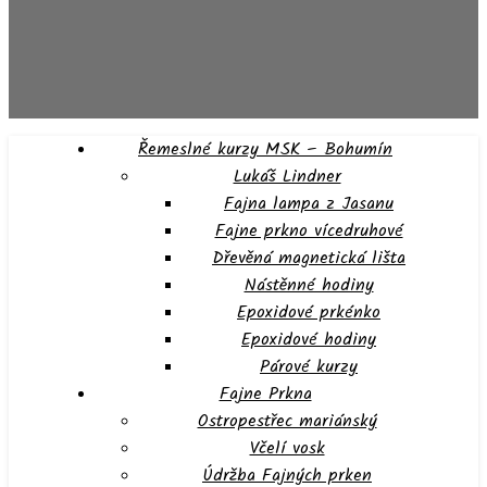
Řemeslné kurzy MSK – Bohumín
Lukáš Lindner
Fajna lampa z Jasanu
Fajne prkno vícedruhové
Dřevěná magnetická lišta
Nástěnné hodiny
Epoxidové prkénko
Epoxidové hodiny
Párové kurzy
Fajne Prkna
Ostropestřec mariánský
Včelí vosk
Údržba Fajných prken