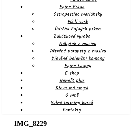
Fajne Prkna
Ostropestřec mariánský
Včelí vosk
Údržba Fajných prken
Zakázková výroba
Nábytek z masivu
Dřevěné parapety z masivu
Dřevěné balanční kameny
Fajne Lampy
E-shop
Benefit plus
Dřevo má smysl
O mně
Volné termíny kurzů
Kontakty
IMG_8229