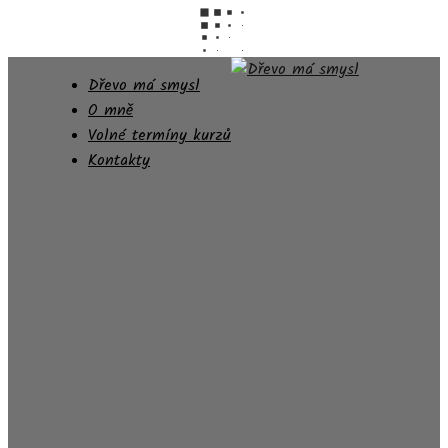
Dřevo má smysl
O mně
Volné termíny kurzů
Kontakty