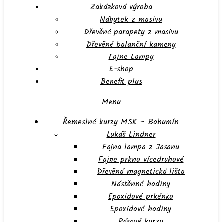
Zakázková výroba
Nábytek z masivu
Dřevěné parapety z masivu
Dřevěné balanční kameny
Fajne Lampy
E-shop
Benefit plus
Menu
Řemeslné kurzy MSK – Bohumín
Lukáš Lindner
Fajna lampa z Jasanu
Fajne prkno vícedruhové
Dřevěná magnetická lišta
Nástěnné hodiny
Epoxidové prkénko
Epoxidové hodiny
Párové kurzy