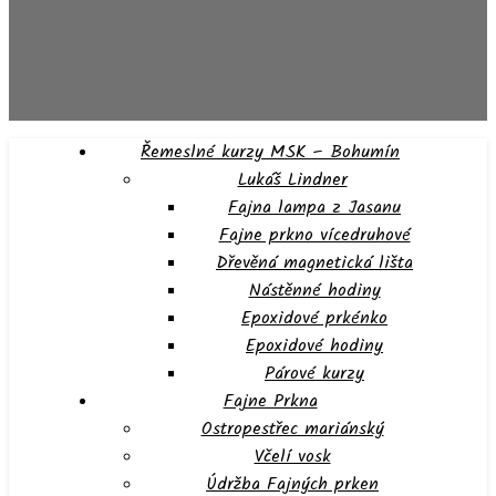
Řemeslné kurzy MSK – Bohumín
Lukáš Lindner
Fajna lampa z Jasanu
Fajne prkno vícedruhové
Dřevěná magnetická lišta
Nástěnné hodiny
Epoxidové prkénko
Epoxidové hodiny
Párové kurzy
Fajne Prkna
Ostropestřec mariánský
Včelí vosk
Údržba Fajných prken