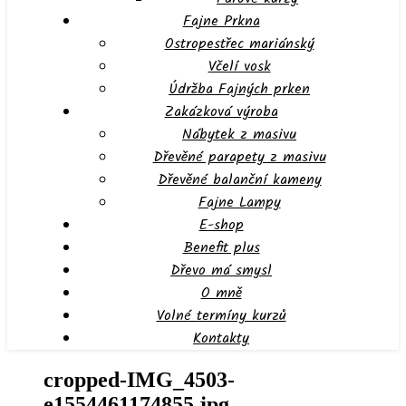
Fajne Prkna
Ostropestřec mariánský
Včelí vosk
Údržba Fajných prken
Zakázková výroba
Nábytek z masivu
Dřevěné parapety z masivu
Dřevěné balanční kameny
Fajne Lampy
E-shop
Benefit plus
Dřevo má smysl
O mně
Volné termíny kurzů
Kontakty
cropped-IMG_4503-
e1554461174855.jpg