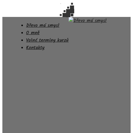
Dřevo má smysl
O mně
Volné termíny kurzů
Kontakty